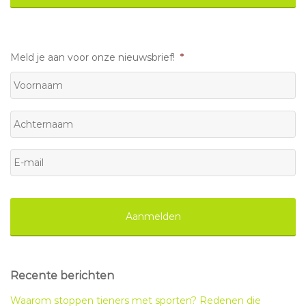
Meld je aan voor onze nieuwsbrief!
*
Voornaam
Achternaam
E-
mail
*
Recente berichten
Waarom stoppen tieners met sporten? Redenen die