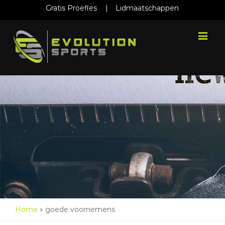
Gratis Proefles
|
Lidmaatschappen
Me
Home
»
goede voornemens