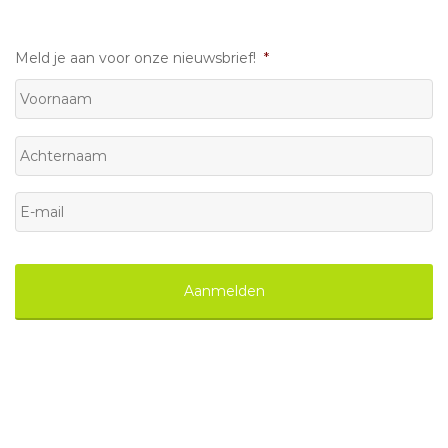
Meld je aan voor onze nieuwsbrief!
*
Voornaam
Achternaam
E-
mail
*