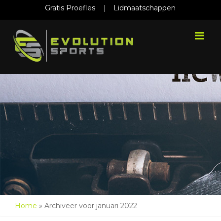
Gratis Proefles
|
Lidmaatschappen
Me
Home
»
Archiveer voor januari 2022