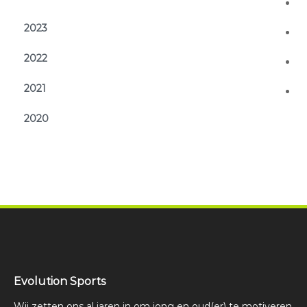
2023
2022
2021
2020
Evolution Sports
Wij zetten ons al jaren in om jong en oud(er) te motiveren