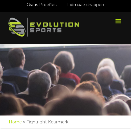
Gratis Proefles
|
Lidmaatschappen
Me
Home
»
Fightright Keurmerk