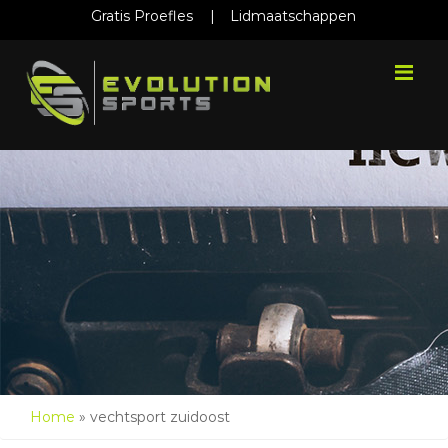
Gratis Proefles
|
Lidmaatschappen
Me
Home
»
vechtsport zuidoost