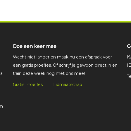
Doe een keer mee
C
Wacht niet langer en maak nu een afspraak voor
K
een gratis proefles. Of schrijf je gewoon direct in en
I
al
train deze week nog met ons mee!
T
Gratis Proefles
Lidmaatschap
om