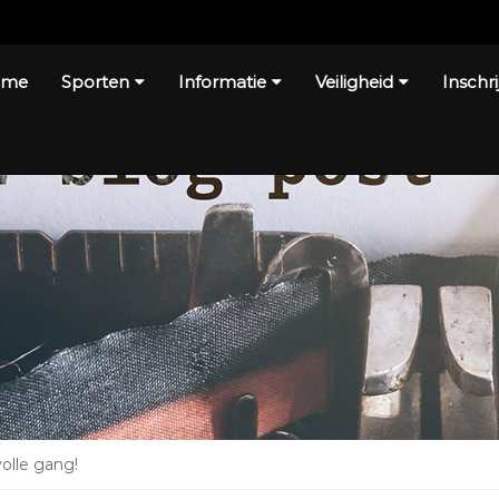
ome
Sporten
Informatie
Veiligheid
Inschri
olle gang!