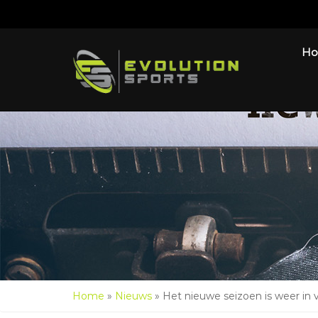
H
Home
»
Nieuws
»
Het nieuwe seizoen is weer in v