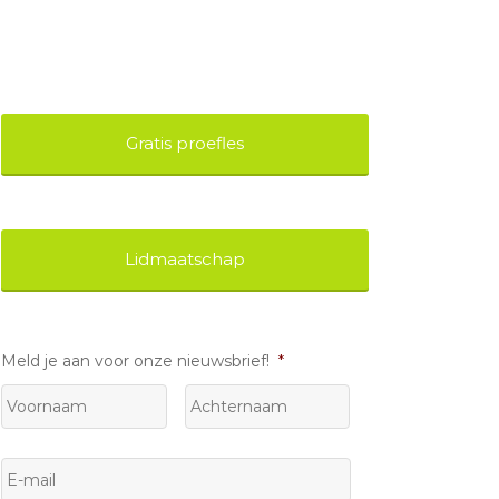
Gratis proefles
Lidmaatschap
Meld je aan voor onze nieuwsbrief!
*
Voornaam
Achternaam
E-
mail
*