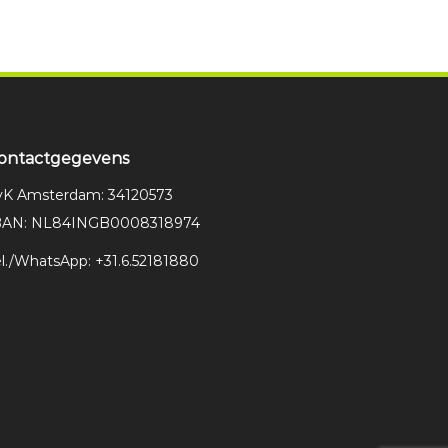
ontactgegevens
vK Amsterdam: 34120573
BAN: NL84INGB0008318974
el./WhatsApp: +31.6.52181880