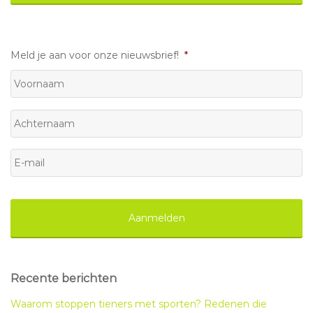
Meld je aan voor onze nieuwsbrief!
*
Voornaam
Achternaam
E-
mail
*
Recente berichten
Waarom stoppen tieners met sporten? Redenen die