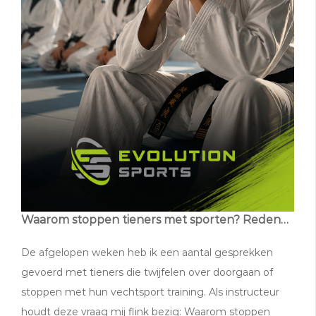
Waarom stoppen tieners met sporten? Redenen die volgens vechtsport instructeur en coach Steve Andrea voorkomen kunnen worden.
De afgelopen weken heb ik een aantal gesprekken
gevoerd met tieners die twijfelen over doorgaan of
stoppen met hun vechtsport training. Als instructeur
houdt deze vraag mij flink bezig: Waarom stoppen