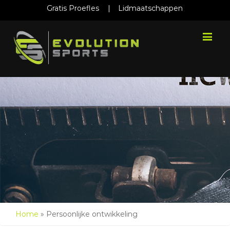
Gratis Proefles
|
Lidmaatschappen
Me
Home
»
Persoonlijke ontwikkeling